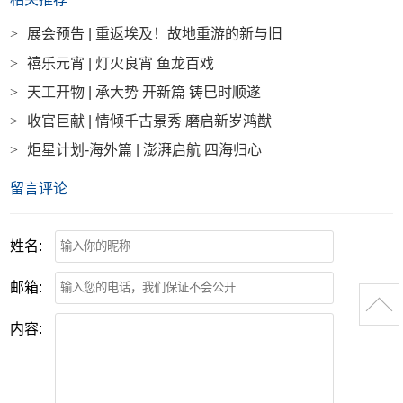
>
展会预告 | 重返埃及！故地重游的新与旧
>
禧乐元宵 | 灯火良宵 鱼龙百戏
>
天工开物 | 承大势 开新篇 铸巳时顺遂
>
收官巨献 | 情倾千古景秀 磨启新岁鸿猷
>
炬星计划-海外篇 | 澎湃启航 四海归心
留言评论
姓名:
邮箱:
内容: