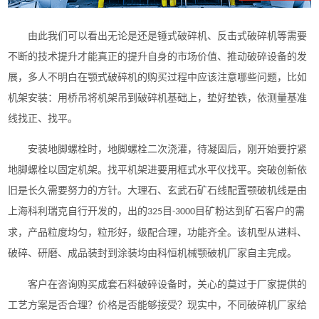
由此我们可以看出无论是还是锤式破碎机、反击式破碎机等需要
不断的技术提升才能真正的提升自身的市场价值、推动破碎设备的发
展，多人不明白在颚式破碎机的购买过程中应该注意哪些问题，比如
机架安装：用桥吊将机架吊到破碎机基础上，垫好垫铁，依测量基准
线找正、找平。
安装地脚螺栓时，地脚螺栓二次浇灌，待凝固后，刚开始要拧紧
地脚螺栓以固定机架。找平机架进要用框式水平仪找平。突破创新依
旧是长久需要努力的方针。大理石、玄武石矿石线配置颚破机线是由
上海科利瑞克自行开发的，出的
目
目矿粉达到矿石客户的需
325
-3000
求，产品粒度均匀，粒形好，级配合理，功能齐全。该机型从进料、
破碎、研磨、成品装封到涂装均由科恒机械颚破机厂家自主完成。
客户在咨询购买成套石料破碎设备时，关心的莫过于厂家提供的
工艺方案是否合理？价格是否能够接受？现实中，不同破碎机厂家给