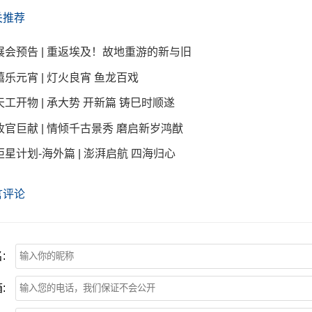
关推荐
展会预告 | 重返埃及！故地重游的新与旧
禧乐元宵 | 灯火良宵 鱼龙百戏
天工开物 | 承大势 开新篇 铸巳时顺遂
收官巨献 | 情倾千古景秀 磨启新岁鸿猷
炬星计划-海外篇 | 澎湃启航 四海归心
言评论
:
: