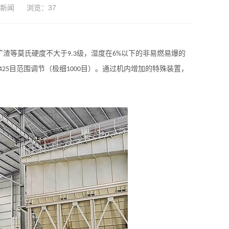
新闻
浏览：
37
矿渣等莫氏硬度不大于
级，湿度在
以下的非易燃易爆的
9.3
6%
目范围调节（极细
目）。通过机内增加的特殊装置，
425
1000